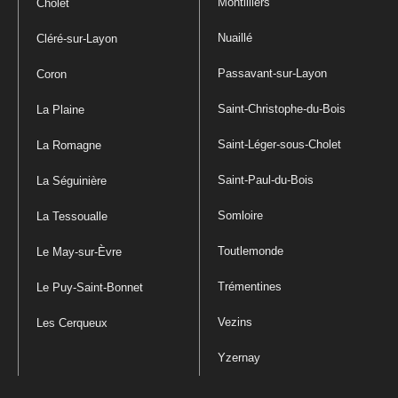
Montilliers
Cholet
Nuaillé
Cléré-sur-Layon
Passavant-sur-Layon
Coron
Saint-Christophe-du-Bois
La Plaine
Saint-Léger-sous-Cholet
La Romagne
Saint-Paul-du-Bois
La Séguinière
Somloire
La Tessoualle
Toutlemonde
Le May-sur-Èvre
Trémentines
Le Puy-Saint-Bonnet
Vezins
Les Cerqueux
Yzernay