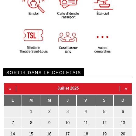
SORTIR DANS LE CHOLETAIS
«
Juillet 2025
»
L
M
M
J
V
S
D
1
2
3
4
5
6
7
8
9
10
11
12
13
14
15
16
17
18
19
20