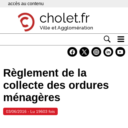
Panneau de gestion des cookies
accès au contenu
cholet.fr
Ville et Agglomération
Actualité
Vivre à Cholet
Règlement de la
Economie
collecte des ordures
Services
ménagères
Contacts
03/06/2016 - Lu 19603 fois