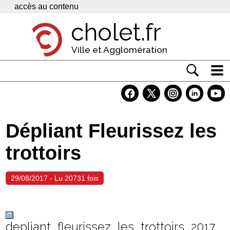
Panneau de gestion des cookies
accès au contenu
cholet.fr
Ville et Agglomération
Actualité
Vivre à Cholet
Dépliant Fleurissez les
Economie
trottoirs
Services
Contacts
29/08/2017 - Lu 20731 fois
depliant_fleurissez_les_trottoirs_2017