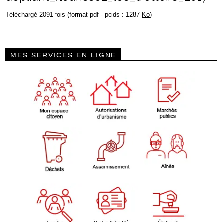
Téléchargé 2091 fois (format pdf - poids : 1287
Ko
)
MES SERVICES EN LIGNE