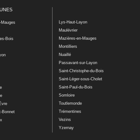
UNES
Lys-Haut-Layon
n-Mauges
Maulévrier
Mazières-en-Mauges
les-Bois
Montilliers
Nuaillé
ayon
Passavant-sur-Layon
Saint-Christophe-du-Bois
Saint-Léger-sous-Cholet
e
Saint-Paul-du-Bois
re
Somloire
le
Toutlemonde
Èvre
Trémentines
t-Bonnet
Vezins
ux
Yzernay