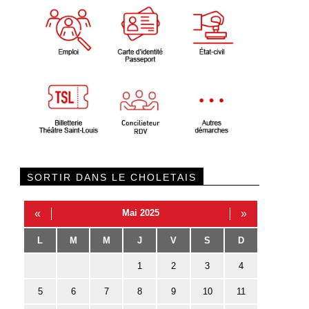
SORTIR DANS LE CHOLETAIS
«
Mai 2025
»
L
M
M
J
V
S
D
1
2
3
4
5
6
7
8
9
10
11