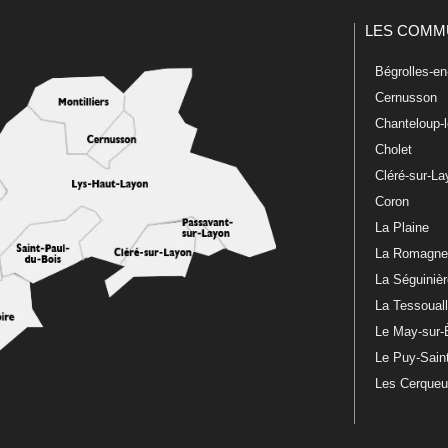
LES COMM
Bégrolles-e
Cernusson
Chanteloup-
Cholet
Cléré-sur-L
Coron
La Plaine
La Romagn
La Séguiniè
La Tessoual
Le May-sur-
Le Puy-Sain
Les Cerque