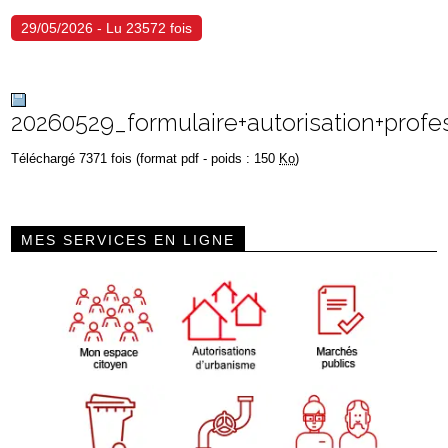
29/05/2026 - Lu 23572 fois
20260529_formulaire+autorisation+profe
Téléchargé 7371 fois (format pdf - poids : 150
Ko
)
MES SERVICES EN LIGNE