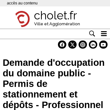
Panneau de gestion des cookies
accès au contenu
cholet.fr
Ville et Agglomération
Actualité
Vivre à Cholet
Demande d'occupation
Economie
du domaine public -
Services
Permis de
Contacts
stationnement et
dépôts - Professionnel