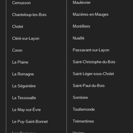
Maulévrier
Cernusson
Mazières-en-Mauges
Chanteloup-les-Bois
Montilliers
Cholet
Nuaillé
Cléré-sur-Layon
Passavant-sur-Layon
Coron
Saint-Christophe-du-Bois
La Plaine
Saint-Léger-sous-Cholet
La Romagne
Saint-Paul-du-Bois
La Séguinière
Somloire
La Tessoualle
Toutlemonde
Le May-sur-Èvre
Trémentines
Le Puy-Saint-Bonnet