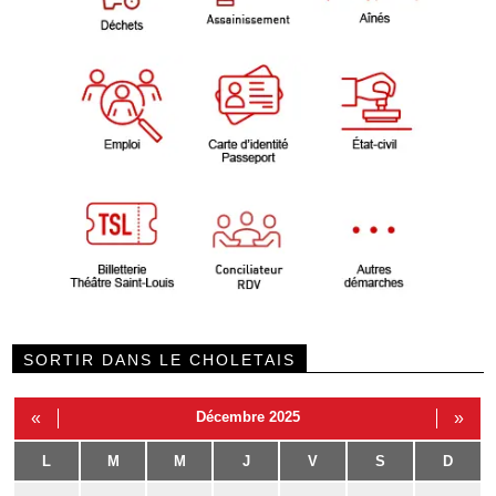
SORTIR DANS LE CHOLETAIS
«
Décembre 2025
»
L
M
M
J
V
S
D