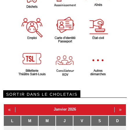
SORTIR DANS LE CHOLETAIS
«
Janvier 2026
»
L
M
M
J
V
S
D