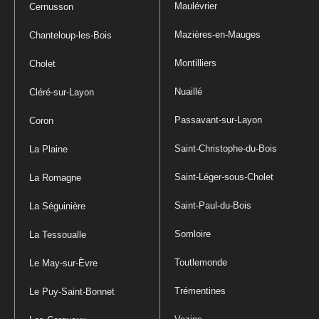
Maulévrier
Cernusson
Mazières-en-Mauges
Chanteloup-les-Bois
Montilliers
Cholet
Nuaillé
Cléré-sur-Layon
Passavant-sur-Layon
Coron
Saint-Christophe-du-Bois
La Plaine
Saint-Léger-sous-Cholet
La Romagne
Saint-Paul-du-Bois
La Séguinière
Somloire
La Tessoualle
Toutlemonde
Le May-sur-Èvre
Trémentines
Le Puy-Saint-Bonnet