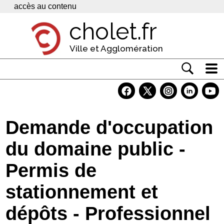
Panneau de gestion des cookies
accès au contenu
cholet.fr
Ville et Agglomération
Actualité
Vivre à Cholet
Demande d'occupation
Economie
du domaine public -
Services
Permis de
Contacts
stationnement et
dépôts - Professionnel