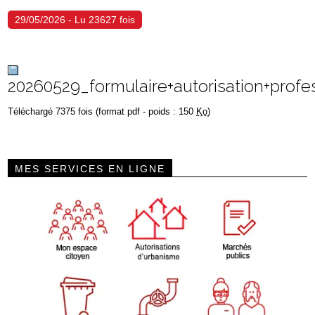
29/05/2026 - Lu 23627 fois
20260529_formulaire+autorisation+profe
Téléchargé 7375 fois (format pdf - poids : 150
Ko
)
MES SERVICES EN LIGNE