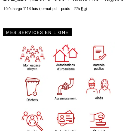
Téléchargé 1118 fois (format pdf - poids : 225
Ko
)
MES SERVICES EN LIGNE