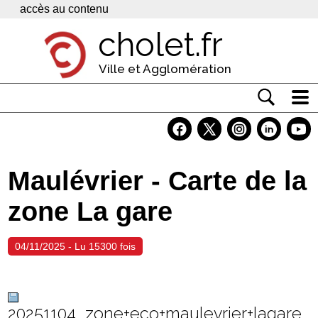
Panneau de gestion des cookies
accès au contenu
cholet.fr
Ville et Agglomération
Actualité
Vivre à Cholet
Maulévrier - Carte de la
Economie
zone La gare
Services
Contacts
04/11/2025 - Lu 15300 fois
20251104_zone+eco+maulevrier+lagare