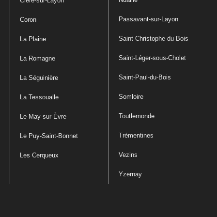
Cléré-sur-Layon
Passavant-sur-Layon
Coron
Saint-Christophe-du-Bois
La Plaine
Saint-Léger-sous-Cholet
La Romagne
Saint-Paul-du-Bois
La Séguinière
Somloire
La Tessoualle
Toutlemonde
Le May-sur-Èvre
Trémentines
Le Puy-Saint-Bonnet
Vezins
Les Cerqueux
Yzernay