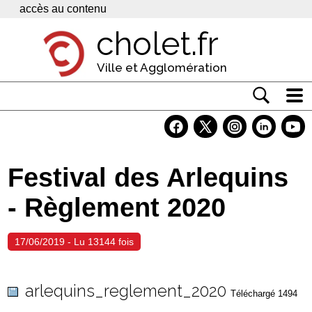
Panneau de gestion des cookies
accès au contenu
cholet.fr
Ville et Agglomération
Actualité
Vivre à Cholet
Festival des Arlequins
Economie
- Règlement 2020
Services
Contacts
17/06/2019 - Lu 13144 fois
arlequins_reglement_2020
Téléchargé 1494