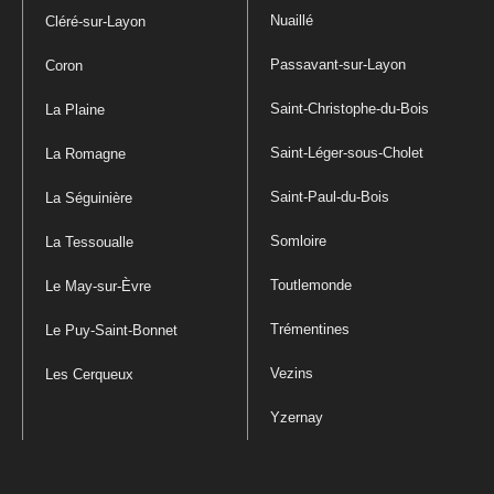
Nuaillé
Cléré-sur-Layon
Passavant-sur-Layon
Coron
Saint-Christophe-du-Bois
La Plaine
Saint-Léger-sous-Cholet
La Romagne
Saint-Paul-du-Bois
La Séguinière
Somloire
La Tessoualle
Toutlemonde
Le May-sur-Èvre
Trémentines
Le Puy-Saint-Bonnet
Vezins
Les Cerqueux
Yzernay