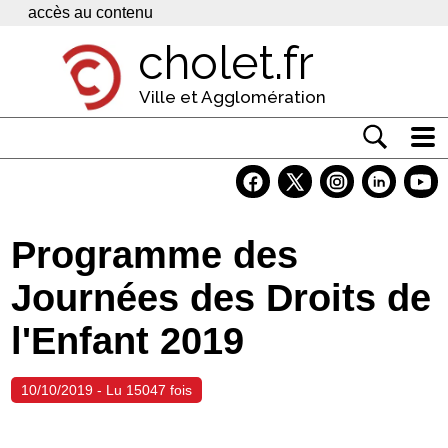
Panneau de gestion des cookies
accès au contenu
cholet.fr
Ville et Agglomération
Actualité
Vivre à Cholet
Programme des
Economie
Journées des Droits de
Services
l'Enfant 2019
Contacts
10/10/2019 - Lu 15047 fois