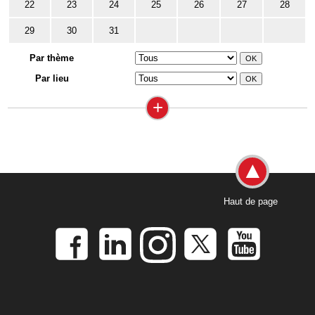
22
23
24
25
26
27
28
29
30
31
Par thème
Par lieu
+
Haut de page