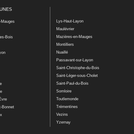
UNES
Lys-Haut-Layon
n-Mauges
Maulévrier
Mazières-en-Mauges
les-Bois
Montilliers
Nuaillé
ayon
Passavant-sur-Layon
Saint-Christophe-du-Bois
Saint-Léger-sous-Cholet
e
Saint-Paul-du-Bois
re
Somloire
le
Toutlemonde
Èvre
Trémentines
t-Bonnet
Vezins
ux
Yzernay