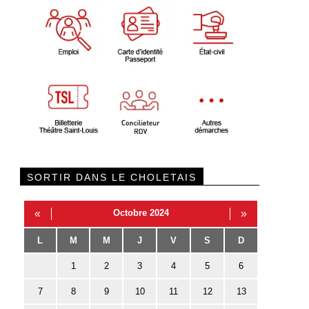
SORTIR DANS LE CHOLETAIS
«
Octobre 2024
»
L
M
M
J
V
S
D
1
2
3
4
5
6
7
8
9
10
11
12
13