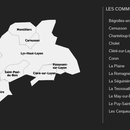
LES COMM
Bégrolles-e
Cernusson
Chanteloup-
Cholet
Cléré-sur-L
Coron
La Plaine
La Romagn
La Séguiniè
La Tessoual
Le May-sur-
Le Puy-Sain
Les Cerque