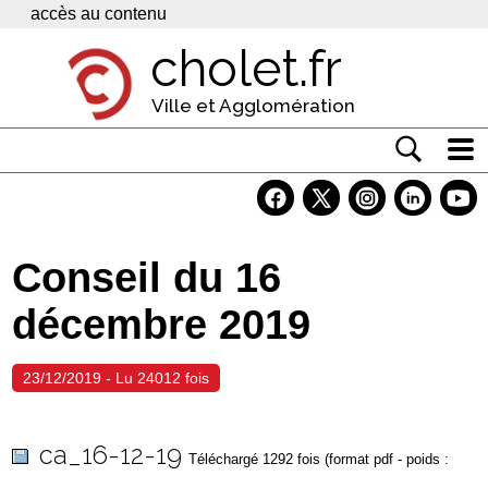
Panneau de gestion des cookies
accès au contenu
cholet.fr
Ville et Agglomération
Actualité
Vivre à Cholet
Conseil du 16
Economie
décembre 2019
Services
Contacts
23/12/2019 - Lu 24012 fois
ca_16-12-19
Téléchargé 1292 fois (format pdf - poids :