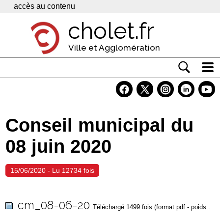
Panneau de gestion des cookies
accès au contenu
cholet.fr
Ville et Agglomération
Actualité
Vivre à Cholet
Conseil municipal du
Economie
08 juin 2020
Services
Contacts
15/06/2020 - Lu 12734 fois
cm_08-06-20
Téléchargé 1499 fois (format pdf - poids :