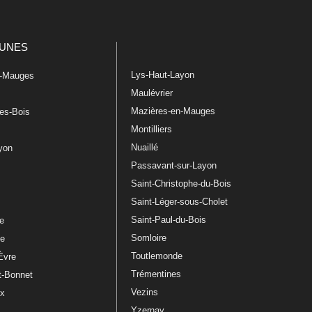
UNES
Lys-Haut-Layon
n-Mauges
Maulévrier
Mazières-en-Mauges
les-Bois
Montilliers
Nuaillé
ayon
Passavant-sur-Layon
Saint-Christophe-du-Bois
Saint-Léger-sous-Cholet
e
Saint-Paul-du-Bois
re
Somloire
le
Toutlemonde
Èvre
Trémentines
t-Bonnet
Vezins
ux
Yzernay