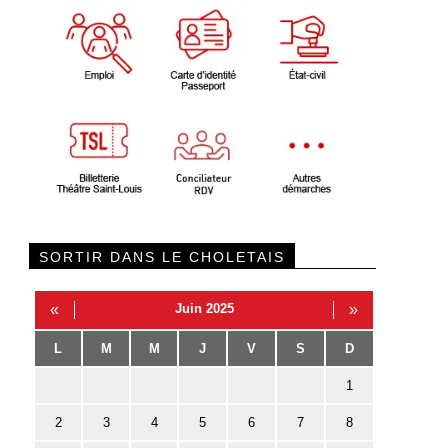
SORTIR DANS LE CHOLETAIS
«
Juin 2025
»
L
M
M
J
V
S
D
1
2
3
4
5
6
7
8