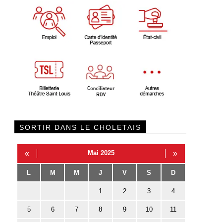
SORTIR DANS LE CHOLETAIS
«
Mai 2025
»
L
M
M
J
V
S
D
1
2
3
4
5
6
7
8
9
10
11