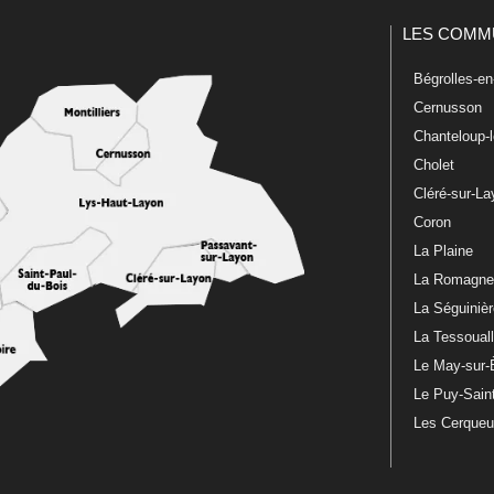
LES COMM
Bégrolles-e
Cernusson
Chanteloup-
Cholet
Cléré-sur-L
Coron
La Plaine
La Romagn
La Séguiniè
La Tessoual
Le May-sur-
Le Puy-Sain
Les Cerque