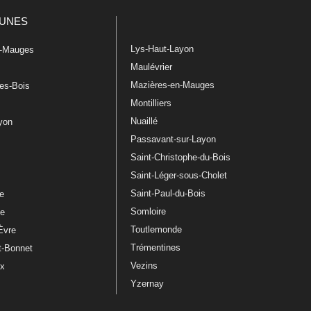
UNES
Lys-Haut-Layon
n-Mauges
Maulévrier
Mazières-en-Mauges
les-Bois
Montilliers
Nuaillé
ayon
Passavant-sur-Layon
Saint-Christophe-du-Bois
Saint-Léger-sous-Cholet
e
Saint-Paul-du-Bois
re
Somloire
le
Toutlemonde
Èvre
Trémentines
t-Bonnet
Vezins
ux
Yzernay