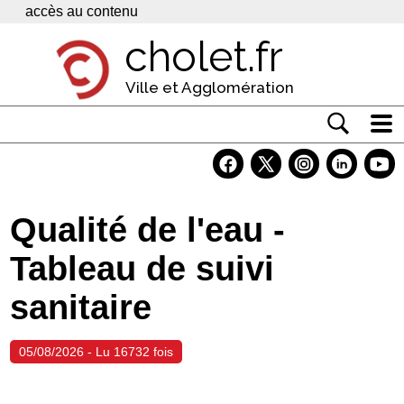
Panneau de gestion des cookies
accès au contenu
cholet.fr
Ville et Agglomération
Actualité
Vivre à Cholet
Qualité de l'eau -
Economie
Tableau de suivi
Services
sanitaire
Contacts
05/08/2026 - Lu 16732 fois