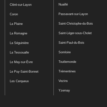
Nuaillé
Cléré-sur-Layon
Passavant-sur-Layon
Coron
Saint-Christophe-du-Bois
La Plaine
Saint-Léger-sous-Cholet
La Romagne
Saint-Paul-du-Bois
La Séguinière
Somloire
La Tessoualle
Toutlemonde
Le May-sur-Èvre
Trémentines
Le Puy-Saint-Bonnet
Vezins
Les Cerqueux
Yzernay