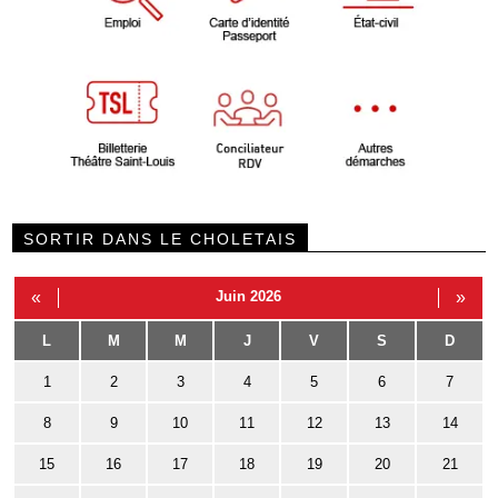
SORTIR DANS LE CHOLETAIS
«
Juin 2026
»
L
M
M
J
V
S
D
1
2
3
4
5
6
7
8
9
10
11
12
13
14
15
16
17
18
19
20
21