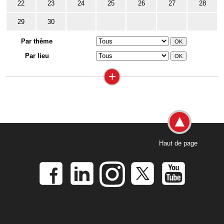
22
23
24
25
26
27
28
29
30
Par thème
Par lieu
+
Haut de page