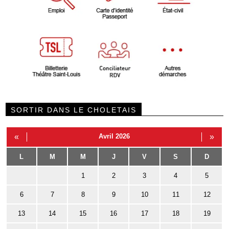
SORTIR DANS LE CHOLETAIS
«
Avril 2026
»
L
M
M
J
V
S
D
1
2
3
4
5
6
7
8
9
10
11
12
13
14
15
16
17
18
19