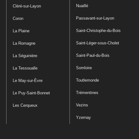
Nuaillé
Cléré-sur-Layon
Passavant-sur-Layon
Coron
Saint-Christophe-du-Bois
La Plaine
Saint-Léger-sous-Cholet
La Romagne
Saint-Paul-du-Bois
La Séguinière
Somloire
La Tessoualle
Toutlemonde
Le May-sur-Èvre
Trémentines
Le Puy-Saint-Bonnet
Vezins
Les Cerqueux
Yzernay