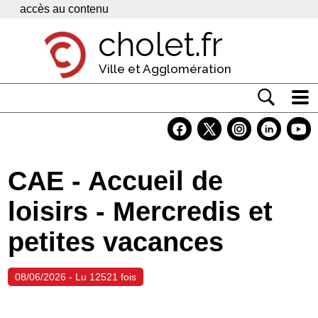
Panneau de gestion des cookies
accès au contenu
cholet.fr
Ville et Agglomération
Actualité
Vivre à Cholet
CAE - Accueil de
Economie
loisirs - Mercredis et
Services
petites vacances
Contacts
08/06/2026 - Lu 12521 fois