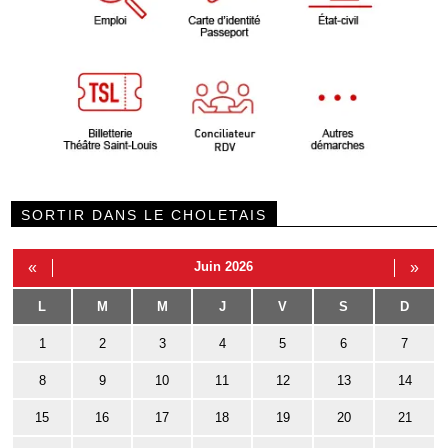
SORTIR DANS LE CHOLETAIS
«
Juin 2026
»
L
M
M
J
V
S
D
1
2
3
4
5
6
7
8
9
10
11
12
13
14
15
16
17
18
19
20
21