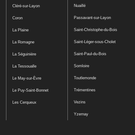
Nuaillé
Cléré-sur-Layon
Passavant-sur-Layon
Coron
Saint-Christophe-du-Bois
La Plaine
Saint-Léger-sous-Cholet
La Romagne
Saint-Paul-du-Bois
La Séguinière
Somloire
La Tessoualle
Toutlemonde
Le May-sur-Èvre
Trémentines
Le Puy-Saint-Bonnet
Vezins
Les Cerqueux
Yzernay