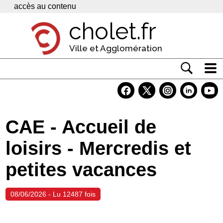
Panneau de gestion des cookies
accès au contenu
cholet.fr
Ville et Agglomération
Actualité
Vivre à Cholet
CAE - Accueil de
Economie
loisirs - Mercredis et
Services
petites vacances
Contacts
08/06/2026 - Lu 12487 fois