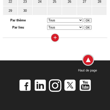
22
23
24
25
26
27
28
29
30
Par thème
Par lieu
+
Haut de page