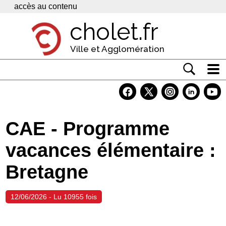
Panneau de gestion des cookies
accès au contenu
cholet.fr
Ville et Agglomération
Actualité
Vivre à Cholet
CAE - Programme
Economie
vacances élémentaire :
Services
Bretagne
Contacts
12/06/2026 - Lu 10955 fois