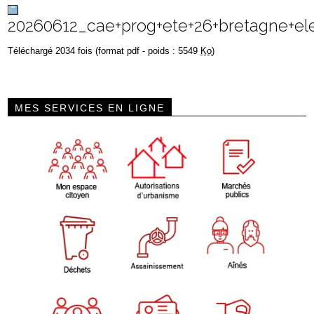
20260612_cae+prog+ete+26+bretagne+e
Téléchargé 2034 fois (format pdf - poids : 5549
Ko
)
MES SERVICES EN LIGNE