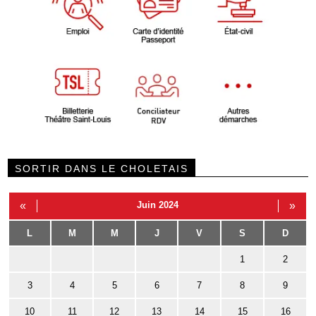
SORTIR DANS LE CHOLETAIS
«
Juin 2024
»
L
M
M
J
V
S
D
1
2
3
4
5
6
7
8
9
10
11
12
13
14
15
16