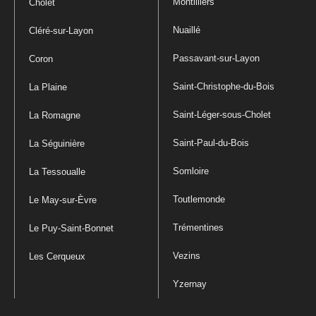
Montilliers
Cholet
Nuaillé
Cléré-sur-Layon
Passavant-sur-Layon
Coron
Saint-Christophe-du-Bois
La Plaine
Saint-Léger-sous-Cholet
La Romagne
Saint-Paul-du-Bois
La Séguinière
Somloire
La Tessoualle
Toutlemonde
Le May-sur-Èvre
Trémentines
Le Puy-Saint-Bonnet
Vezins
Les Cerqueux
Yzernay