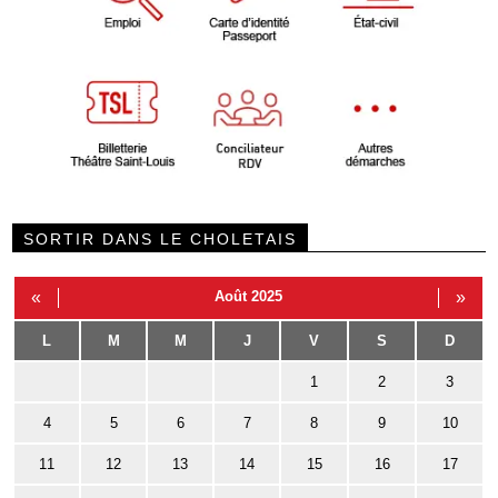
SORTIR DANS LE CHOLETAIS
«
Août 2025
»
L
M
M
J
V
S
D
1
2
3
4
5
6
7
8
9
10
11
12
13
14
15
16
17