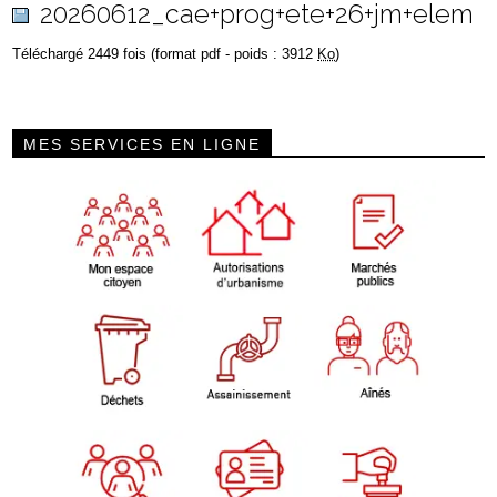
20260612_cae+prog+ete+26+jm+elem
Téléchargé 2449 fois (format pdf - poids : 3912
Ko
)
MES SERVICES EN LIGNE