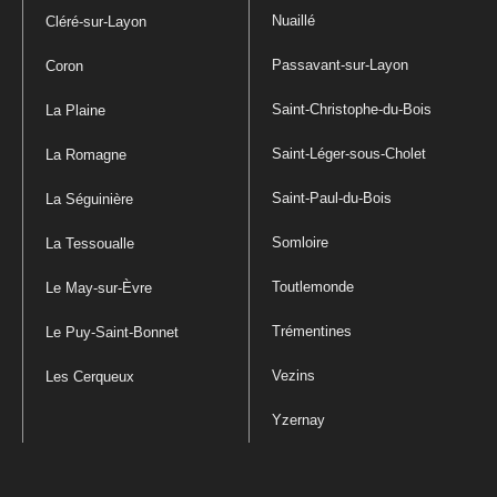
Nuaillé
Cléré-sur-Layon
Passavant-sur-Layon
Coron
Saint-Christophe-du-Bois
La Plaine
Saint-Léger-sous-Cholet
La Romagne
Saint-Paul-du-Bois
La Séguinière
Somloire
La Tessoualle
Toutlemonde
Le May-sur-Èvre
Trémentines
Le Puy-Saint-Bonnet
Vezins
Les Cerqueux
Yzernay