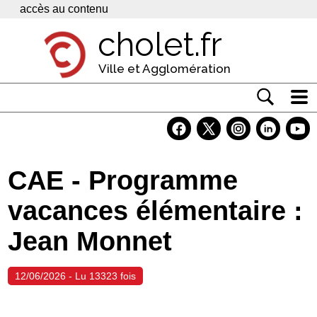
Panneau de gestion des cookies
accès au contenu
cholet.fr
Ville et Agglomération
Actualité
Vivre à Cholet
CAE - Programme
Economie
vacances élémentaire :
Services
Jean Monnet
Contacts
12/06/2026 - Lu 13323 fois