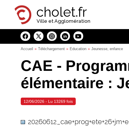
Panneau de gestion des cookies
cholet.fr
Ville et Agglomération
Accueil
Téléchargement
Education
Jeunesse, enfance
CAE - Program
élémentaire : 
12/06/2026 - Lu 13269 fois
20260612_cae+prog+ete+26+jm+