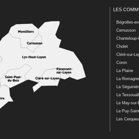
LES COMM
Bégrolles-e
Cernusson
Chanteloup-
Cholet
Cléré-sur-L
Coron
La Plaine
La Romagn
La Séguiniè
La Tessoual
Le May-sur-
Le Puy-Sain
Les Cerque