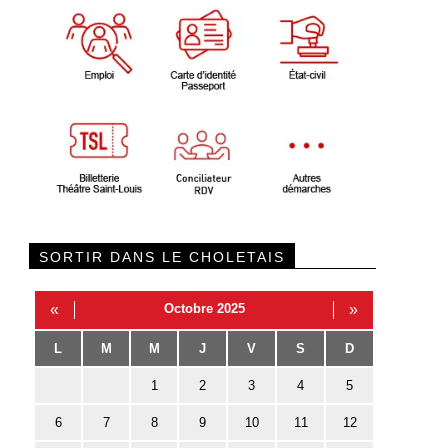
SORTIR DANS LE CHOLETAIS
«
Octobre 2025
»
L
M
M
J
V
S
D
1
2
3
4
5
6
7
8
9
10
11
12