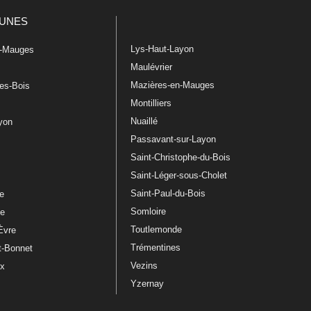
UNES
Lys-Haut-Layon
n-Mauges
Maulévrier
Mazières-en-Mauges
les-Bois
Montilliers
Nuaillé
ayon
Passavant-sur-Layon
Saint-Christophe-du-Bois
Saint-Léger-sous-Cholet
e
Saint-Paul-du-Bois
re
Somloire
le
Toutlemonde
Èvre
Trémentines
t-Bonnet
Vezins
ux
Yzernay