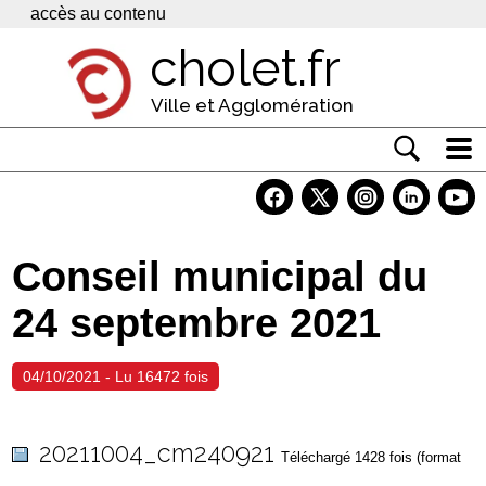
Panneau de gestion des cookies
accès au contenu
cholet.fr
Ville et Agglomération
Actualité
Vivre à Cholet
Conseil municipal du
Economie
24 septembre 2021
Services
Contacts
04/10/2021 - Lu 16472 fois
20211004_cm240921
Téléchargé 1428 fois (format