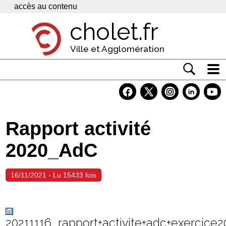
Panneau de gestion des cookies
accès au contenu
cholet.fr
Ville et Agglomération
Actualité
Vivre à Cholet
Rapport activité
Economie
2020_AdC
Services
Contacts
16/11/2021 - Lu 15433 fois
20211116_rapport+activite+adc+exercice2