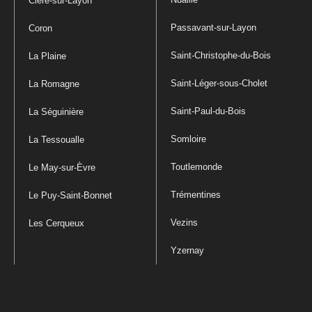
Cléré-sur-Layon
Passavant-sur-Layon
Coron
Saint-Christophe-du-Bois
La Plaine
Saint-Léger-sous-Cholet
La Romagne
Saint-Paul-du-Bois
La Séguinière
Somloire
La Tessoualle
Toutlemonde
Le May-sur-Èvre
Trémentines
Le Puy-Saint-Bonnet
Vezins
Les Cerqueux
Yzernay