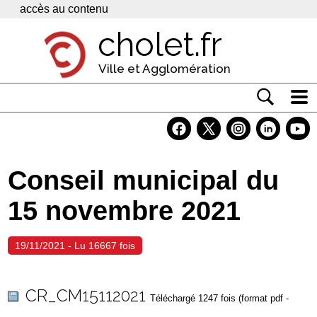
Panneau de gestion des cookies
accès au contenu
cholet.fr
Ville et Agglomération
Actualité
Vivre à Cholet
Conseil municipal du
Economie
15 novembre 2021
Services
Contacts
19/11/2021 - Lu 16667 fois
CR_CM15112021
Téléchargé 1247 fois (format pdf -