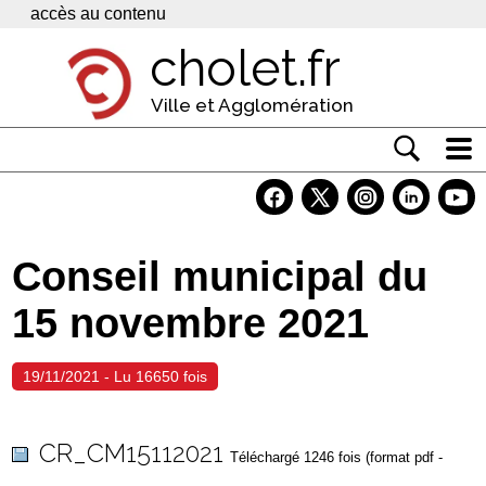
Panneau de gestion des cookies
accès au contenu
cholet.fr
Ville et Agglomération
Actualité
Vivre à Cholet
Conseil municipal du
Economie
15 novembre 2021
Services
Contacts
19/11/2021 - Lu 16650 fois
CR_CM15112021
Téléchargé 1246 fois (format pdf -