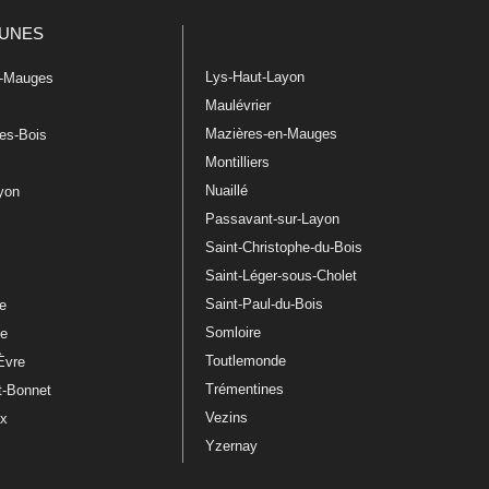
UNES
Lys-Haut-Layon
n-Mauges
Maulévrier
Mazières-en-Mauges
les-Bois
Montilliers
Nuaillé
ayon
Passavant-sur-Layon
Saint-Christophe-du-Bois
Saint-Léger-sous-Cholet
e
Saint-Paul-du-Bois
re
Somloire
le
Toutlemonde
Èvre
Trémentines
t-Bonnet
Vezins
ux
Yzernay