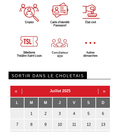
SORTIR DANS LE CHOLETAIS
«
Juillet 2025
»
L
M
M
J
V
S
D
1
2
3
4
5
6
7
8
9
10
11
12
13