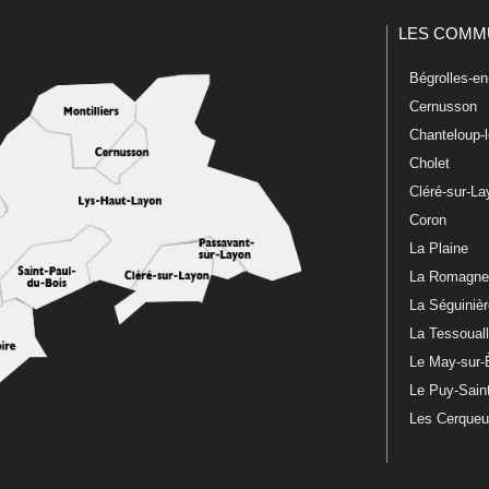
LES COMM
Bégrolles-e
Cernusson
Chanteloup-
Cholet
Cléré-sur-L
Coron
La Plaine
La Romagn
La Séguiniè
La Tessoual
Le May-sur-
Le Puy-Sain
Les Cerque