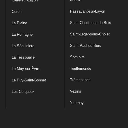
Cléré-sur-Layon
Passavant-sur-Layon
Coron
Saint-Christophe-du-Bois
La Plaine
Saint-Léger-sous-Cholet
La Romagne
Saint-Paul-du-Bois
La Séguinière
Somloire
La Tessoualle
Toutlemonde
Le May-sur-Èvre
Trémentines
Le Puy-Saint-Bonnet
Vezins
Les Cerqueux
Yzernay