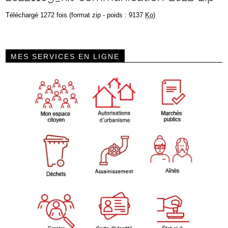
Téléchargé 1272 fois (format zip - poids : 9137
Ko
)
MES SERVICES EN LIGNE