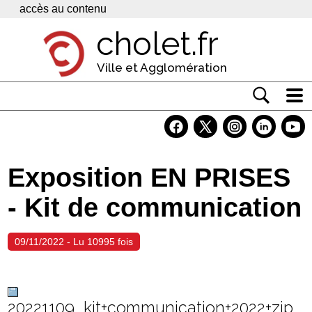
Panneau de gestion des cookies
accès au contenu
cholet.fr
Ville et Agglomération
Actualité
Vivre à Cholet
Exposition EN PRISES
Economie
- Kit de communication
Services
Contacts
09/11/2022 - Lu 10995 fois
20221109_kit+communication+2022+zip