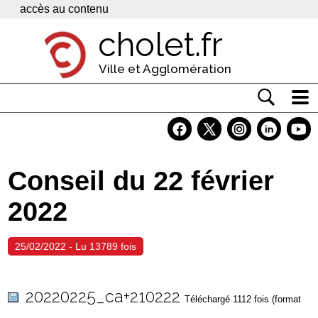
Panneau de gestion des cookies
accès au contenu
cholet.fr
Ville et Agglomération
Actualité
Vivre à Cholet
Conseil du 22 février
Economie
2022
Services
Contacts
25/02/2022 - Lu 13789 fois
20220225_ca+210222
Téléchargé 1112 fois (format