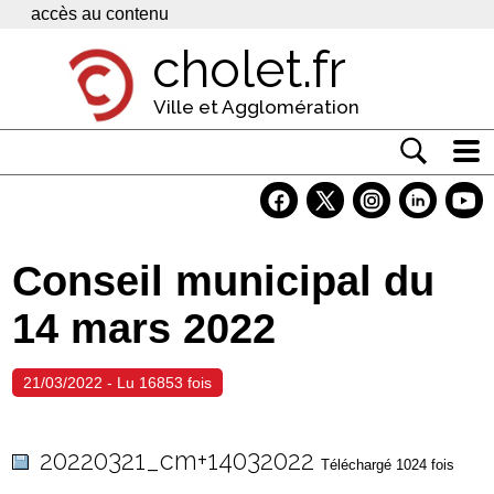
Panneau de gestion des cookies
accès au contenu
cholet.fr
Ville et Agglomération
Actualité
Vivre à Cholet
Conseil municipal du
Economie
14 mars 2022
Services
Contacts
21/03/2022 - Lu 16853 fois
20220321_cm+14032022
Téléchargé 1024 fois