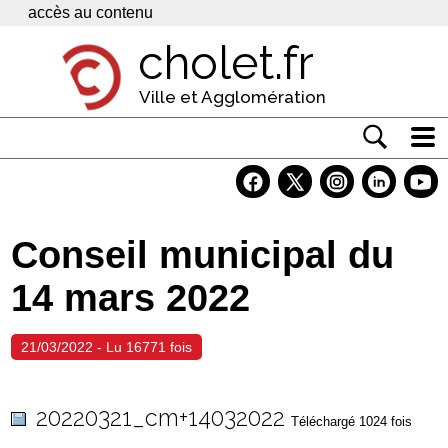
Panneau de gestion des cookies
accès au contenu
cholet.fr
Ville et Agglomération
Actualité
Vivre à Cholet
Conseil municipal du
Economie
14 mars 2022
Services
Contacts
21/03/2022 - Lu 16771 fois
20220321_cm+14032022
Téléchargé 1024 fois