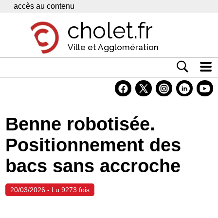
Panneau de gestion des cookies
accès au contenu
cholet.fr
Ville et Agglomération
Actualité
Vivre à Cholet
Benne robotisée.
Economie
Positionnement des
Services
bacs sans accroche
Contacts
20/03/2026 - Lu 9273 fois