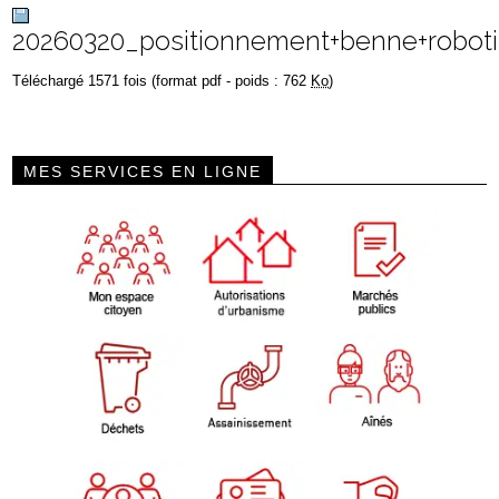
20260320_positionnement+benne+robot
Téléchargé 1571 fois (format pdf - poids : 762
Ko
)
MES SERVICES EN LIGNE