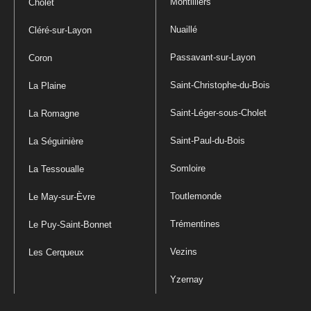
Montilliers
Cholet
Nuaillé
Cléré-sur-Layon
Passavant-sur-Layon
Coron
Saint-Christophe-du-Bois
La Plaine
Saint-Léger-sous-Cholet
La Romagne
Saint-Paul-du-Bois
La Séguinière
Somloire
La Tessoualle
Toutlemonde
Le May-sur-Èvre
Trémentines
Le Puy-Saint-Bonnet
Vezins
Les Cerqueux
Yzernay