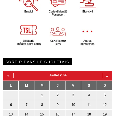
SORTIR DANS LE CHOLETAIS
«
Juillet 2026
»
L
M
M
J
V
S
D
1
2
3
4
5
6
7
8
9
10
11
12
13
14
15
16
17
18
19