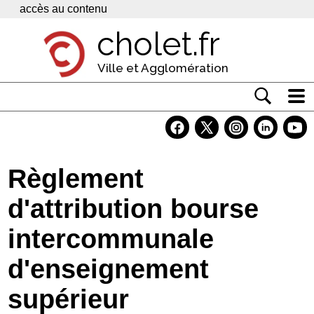
Panneau de gestion des cookies
accès au contenu
cholet.fr
Ville et Agglomération
Actualité
Vivre à Cholet
Règlement
Economie
d'attribution bourse
Services
intercommunale
Contacts
d'enseignement
supérieur