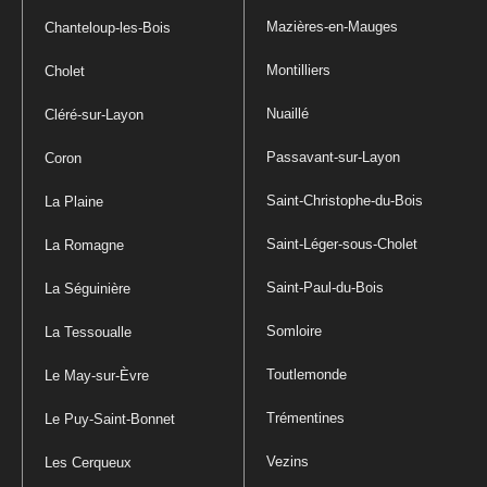
Mazières-en-Mauges
Chanteloup-les-Bois
Montilliers
Cholet
Nuaillé
Cléré-sur-Layon
Passavant-sur-Layon
Coron
Saint-Christophe-du-Bois
La Plaine
Saint-Léger-sous-Cholet
La Romagne
Saint-Paul-du-Bois
La Séguinière
Somloire
La Tessoualle
Toutlemonde
Le May-sur-Èvre
Trémentines
Le Puy-Saint-Bonnet
Vezins
Les Cerqueux