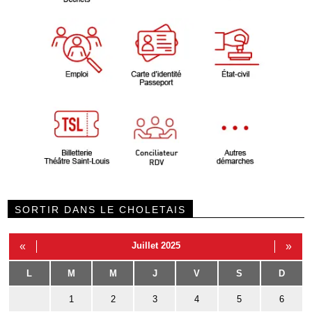
SORTIR DANS LE CHOLETAIS
«
Juillet 2025
»
L
M
M
J
V
S
D
1
2
3
4
5
6