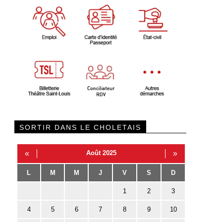
SORTIR DANS LE CHOLETAIS
«
Août 2025
»
L
M
M
J
V
S
D
1
2
3
4
5
6
7
8
9
10