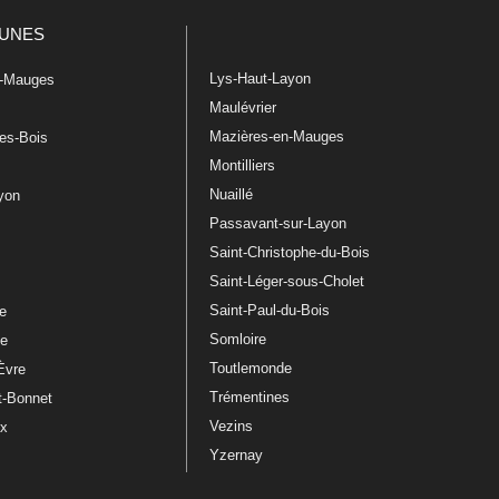
UNES
Lys-Haut-Layon
n-Mauges
Maulévrier
Mazières-en-Mauges
les-Bois
Montilliers
Nuaillé
ayon
Passavant-sur-Layon
Saint-Christophe-du-Bois
Saint-Léger-sous-Cholet
e
Saint-Paul-du-Bois
re
Somloire
le
Toutlemonde
Èvre
Trémentines
t-Bonnet
Vezins
ux
Yzernay