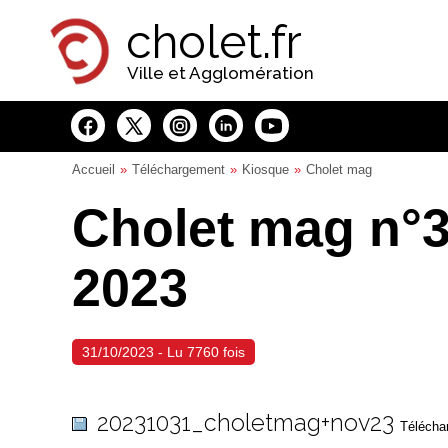
Panneau de gestion des cookies
cholet.fr
Ville et Agglomération
Accueil
Téléchargement
Kiosque
Cholet mag
Cholet mag n°
2023
31/10/2023 - Lu 7760 fois
20231031_choletmag+nov23
Téléchar