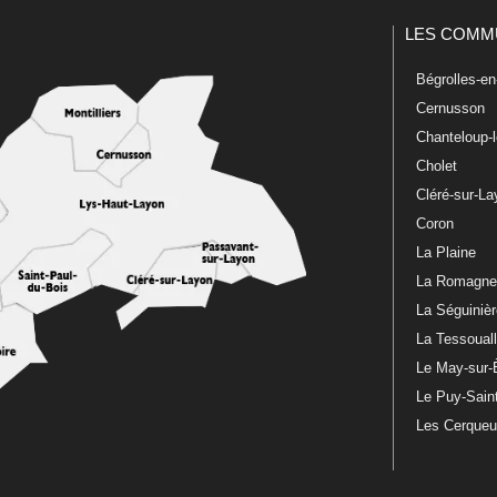
LES COMM
Bégrolles-e
Cernusson
Chanteloup-
Cholet
Cléré-sur-L
Coron
La Plaine
La Romagn
La Séguiniè
La Tessoual
Le May-sur-
Le Puy-Sain
Les Cerque