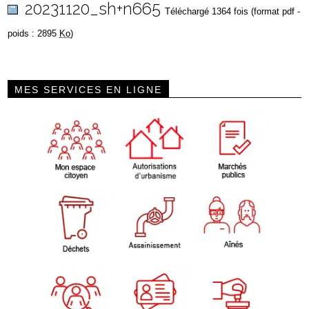
20231120_sh+n665
Téléchargé 1364 fois (format pdf -
poids : 2895
Ko
)
MES SERVICES EN LIGNE