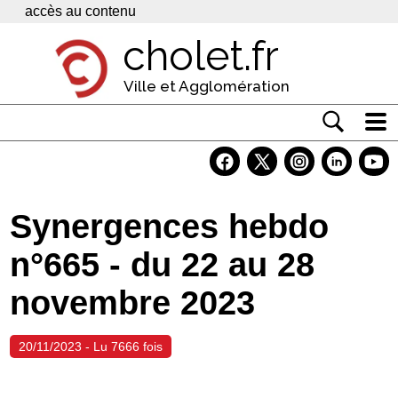
Panneau de gestion des cookies
accès au contenu
cholet.fr
Ville et Agglomération
Actualité
Vivre à Cholet
Synergences hebdo
Economie
n°665 - du 22 au 28
Services
novembre 2023
Contacts
20/11/2023 - Lu 7666 fois