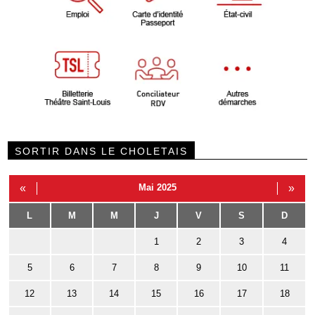
SORTIR DANS LE CHOLETAIS
«
Mai 2025
»
L
M
M
J
V
S
D
1
2
3
4
5
6
7
8
9
10
11
12
13
14
15
16
17
18