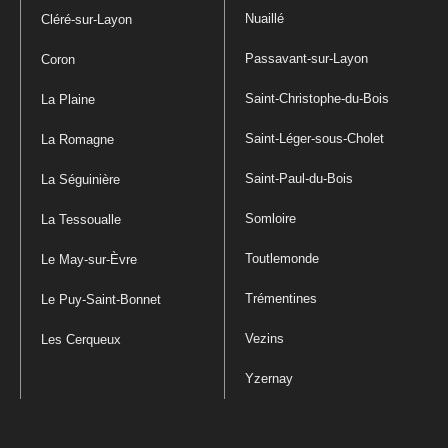
Nuaillé
Cléré-sur-Layon
Passavant-sur-Layon
Coron
Saint-Christophe-du-Bois
La Plaine
Saint-Léger-sous-Cholet
La Romagne
Saint-Paul-du-Bois
La Séguinière
Somloire
La Tessoualle
Toutlemonde
Le May-sur-Èvre
Trémentines
Le Puy-Saint-Bonnet
Vezins
Les Cerqueux
Yzernay