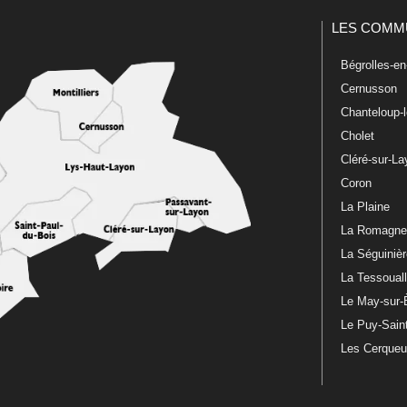
LES COMM
Bégrolles-e
Cernusson
Chanteloup-
Cholet
Cléré-sur-L
Coron
La Plaine
La Romagn
La Séguiniè
La Tessoual
Le May-sur-
Le Puy-Sain
Les Cerque