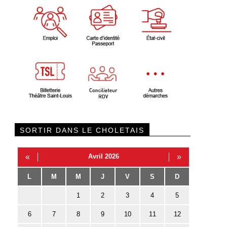
SORTIR DANS LE CHOLETAIS
«
Avril 2026
»
L
M
M
J
V
S
D
1
2
3
4
5
6
7
8
9
10
11
12