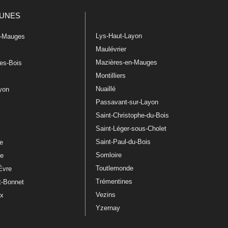
UNES
Lys-Haut-Layon
n-Mauges
Maulévrier
Mazières-en-Mauges
les-Bois
Montilliers
Nuaillé
ayon
Passavant-sur-Layon
Saint-Christophe-du-Bois
Saint-Léger-sous-Cholet
e
Saint-Paul-du-Bois
re
Somloire
le
Toutlemonde
Èvre
Trémentines
t-Bonnet
Vezins
ux
Yzernay