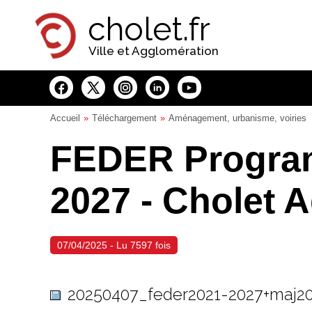
Panneau de gestion des cookies
cholet.fr
Ville et Agglomération
Accueil
Téléchargement
Aménagement, urbanisme, voiries
FEDER Program
2027 - Cholet 
07/04/2025 - Lu 7597 fois
20250407_feder2021-2027+maj2