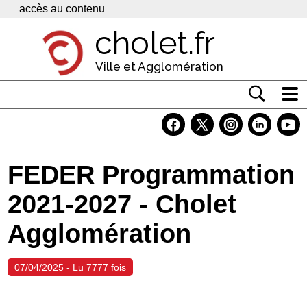
Panneau de gestion des cookies
accès au contenu
cholet.fr
Ville et Agglomération
Actualité
Vivre à Cholet
FEDER Programmation
Economie
2021-2027 - Cholet
Services
Agglomération
Contacts
07/04/2025 - Lu 7777 fois