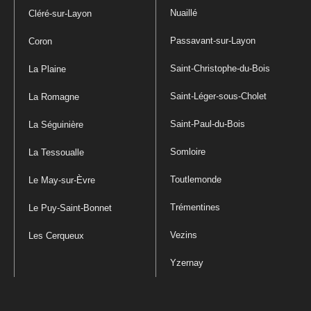
Nuaillé
Cléré-sur-Layon
Passavant-sur-Layon
Coron
Saint-Christophe-du-Bois
La Plaine
Saint-Léger-sous-Cholet
La Romagne
Saint-Paul-du-Bois
La Séguinière
Somloire
La Tessoualle
Toutlemonde
Le May-sur-Èvre
Trémentines
Le Puy-Saint-Bonnet
Vezins
Les Cerqueux
Yzernay