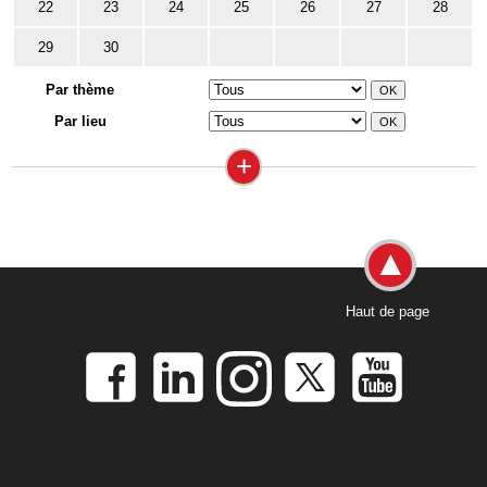
22
23
24
25
26
27
28
29
30
Par thème
Par lieu
+
Haut de page