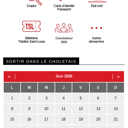
SORTIR DANS LE CHOLETAIS
«
Juin 2026
»
L
M
M
J
V
S
D
1
2
3
4
5
6
7
8
9
10
11
12
13
14
15
16
17
18
19
20
21