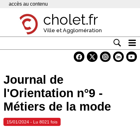
Panneau de gestion des cookies
accès au contenu
cholet.fr
Ville et Agglomération
Actualité
Vivre à Cholet
Journal de
Economie
l'Orientation n°9 -
Services
Métiers de la mode
Contacts
15/01/2024 - Lu 8021 fois