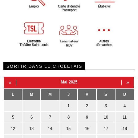
SORTIR DANS LE CHOLETAIS
«
Mai 2025
»
L
M
M
J
V
S
D
1
2
3
4
5
6
7
8
9
10
11
12
13
14
15
16
17
18