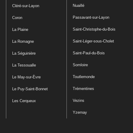
Nuaillé
Cléré-sur-Layon
Passavant-sur-Layon
Coron
Saint-Christophe-du-Bois
La Plaine
Saint-Léger-sous-Cholet
La Romagne
Saint-Paul-du-Bois
La Séguinière
Somloire
La Tessoualle
Toutlemonde
Le May-sur-Èvre
Trémentines
Le Puy-Saint-Bonnet
Vezins
Les Cerqueux
Yzernay