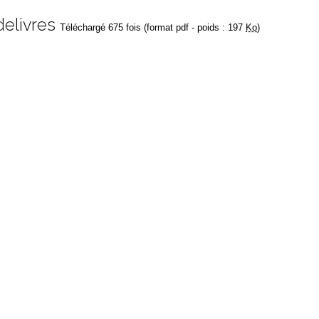
elivres
Téléchargé 675 fois (format pdf - poids : 197
Ko
)