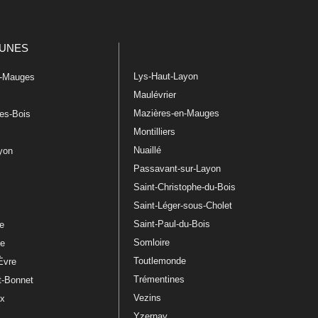
UNES
Lys-Haut-Layon
n-Mauges
Maulévrier
Mazières-en-Mauges
les-Bois
Montilliers
Nuaillé
ayon
Passavant-sur-Layon
Saint-Christophe-du-Bois
Saint-Léger-sous-Cholet
e
Saint-Paul-du-Bois
re
Somloire
le
Toutlemonde
Èvre
Trémentines
t-Bonnet
Vezins
ux
Yzernay