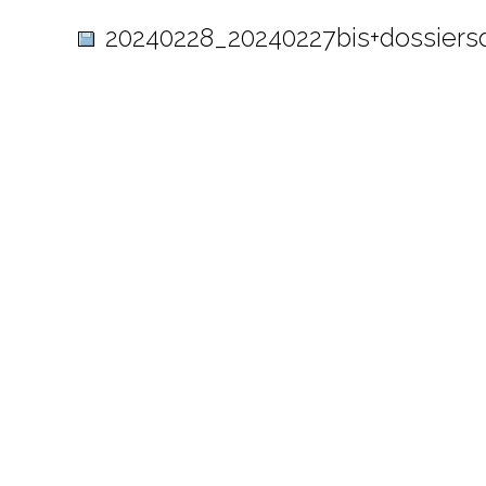
20240228_20240227bis+dossiersd