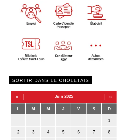
SORTIR DANS LE CHOLETAIS
«
Juin 2025
»
L
M
M
J
V
S
D
1
2
3
4
5
6
7
8