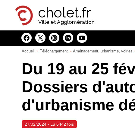
Panneau de gestion des cookies
cholet.fr
Ville et Agglomération
Accueil
Téléchargement
Aménagement, urbanisme, voiries
Du 19 au 25 fév
Dossiers d'aut
d'urbanisme dé
27/02/2024 - Lu 6442 fois