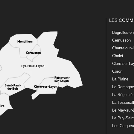
LES COMM
Bégrolles-e
Cernusson
Chanteloup-
Cholet
Cléré-sur-L
Coron
La Plaine
La Romagn
La Séguiniè
La Tessoual
Le May-sur-
Le Puy-Sain
Les Cerque