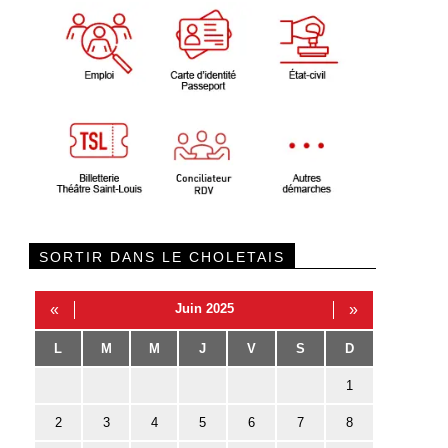
SORTIR DANS LE CHOLETAIS
«
Juin 2025
»
L
M
M
J
V
S
D
1
2
3
4
5
6
7
8