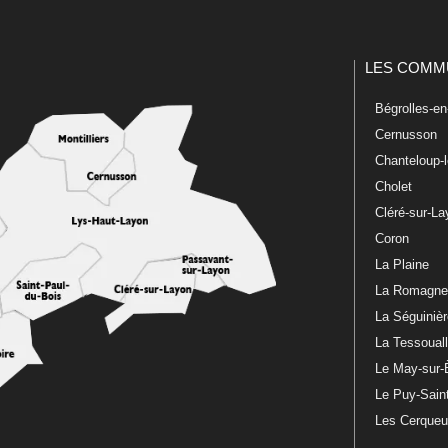
LES COMM
Bégrolles-e
Cernusson
Chanteloup-
Cholet
Cléré-sur-L
Coron
La Plaine
La Romagn
La Séguiniè
La Tessoual
Le May-sur-
Le Puy-Sain
Les Cerque