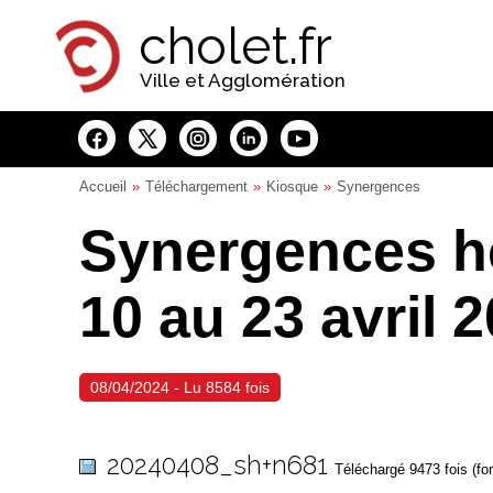
Panneau de gestion des cookies
cholet.fr
Ville et Agglomération
Accueil
Téléchargement
Kiosque
Synergences
Synergences h
10 au 23 avril 
08/04/2024 - Lu 8584 fois
20240408_sh+n681
Téléchargé 9473 fois (fo