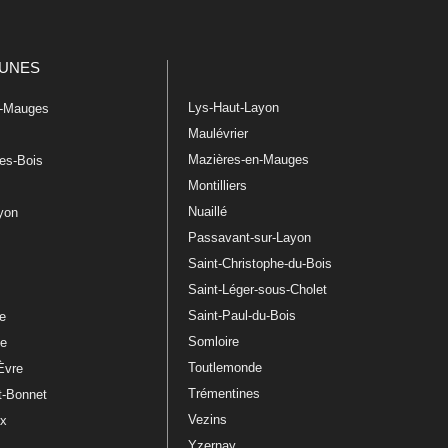
UNES
Lys-Haut-Layon
n-Mauges
Maulévrier
Mazières-en-Mauges
les-Bois
Montilliers
Nuaillé
ayon
Passavant-sur-Layon
Saint-Christophe-du-Bois
Saint-Léger-sous-Cholet
e
Saint-Paul-du-Bois
re
Somloire
le
Toutlemonde
Èvre
Trémentines
t-Bonnet
Vezins
ux
Yzernay