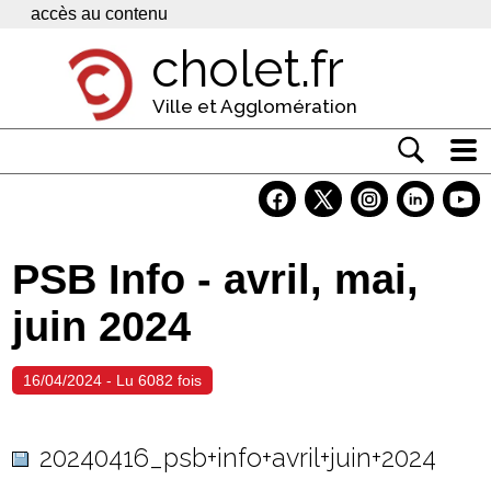
Panneau de gestion des cookies
accès au contenu
cholet.fr
Ville et Agglomération
Actualité
Vivre à Cholet
PSB Info - avril, mai,
Economie
juin 2024
Services
Contacts
16/04/2024 - Lu 6082 fois
20240416_psb+info+avril+juin+2024