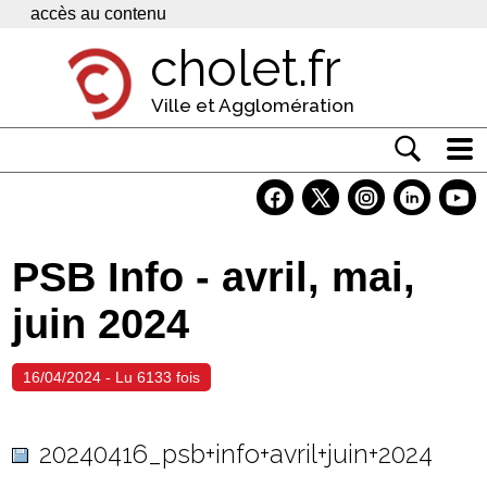
Panneau de gestion des cookies
accès au contenu
cholet.fr
Ville et Agglomération
Actualité
Vivre à Cholet
PSB Info - avril, mai,
Economie
juin 2024
Services
Contacts
16/04/2024 - Lu 6133 fois
20240416_psb+info+avril+juin+2024