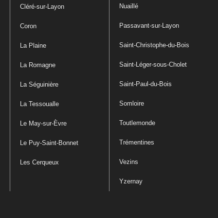
Nuaillé
Cléré-sur-Layon
Passavant-sur-Layon
Coron
Saint-Christophe-du-Bois
La Plaine
Saint-Léger-sous-Cholet
La Romagne
Saint-Paul-du-Bois
La Séguinière
Somloire
La Tessoualle
Toutlemonde
Le May-sur-Èvre
Trémentines
Le Puy-Saint-Bonnet
Vezins
Les Cerqueux
Yzernay