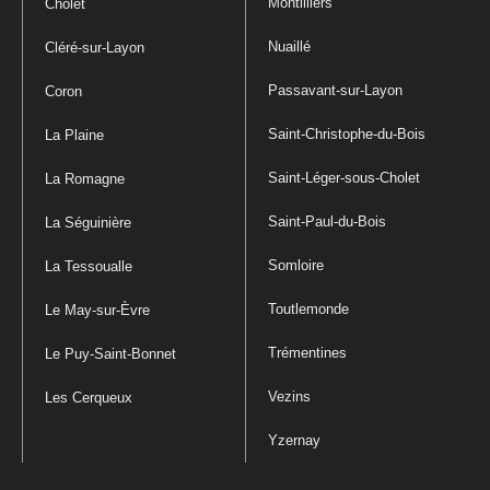
Montilliers
Cholet
Nuaillé
Cléré-sur-Layon
Passavant-sur-Layon
Coron
Saint-Christophe-du-Bois
La Plaine
Saint-Léger-sous-Cholet
La Romagne
Saint-Paul-du-Bois
La Séguinière
Somloire
La Tessoualle
Toutlemonde
Le May-sur-Èvre
Trémentines
Le Puy-Saint-Bonnet
Vezins
Les Cerqueux
Yzernay