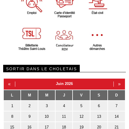
SORTIR DANS LE CHOLETAIS
«
Juin 2026
»
L
M
M
J
V
S
D
1
2
3
4
5
6
7
8
9
10
11
12
13
14
15
16
17
18
19
20
21