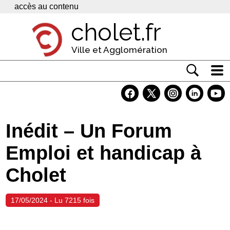
Panneau de gestion des cookies
accès au contenu
cholet.fr
Ville et Agglomération
Actualité
Vivre à Cholet
Inédit – Un Forum
Economie
Emploi et handicap à
Services
Cholet
Contacts
17/05/2024 - Lu 7215 fois