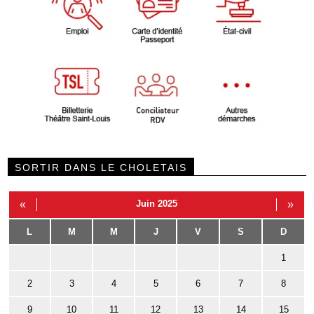
SORTIR DANS LE CHOLETAIS
«
Juin 2025
»
L
M
M
J
V
S
D
1
2
3
4
5
6
7
8
9
10
11
12
13
14
15