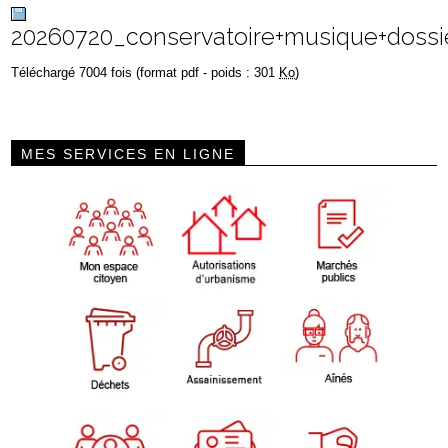
20260720_conservatoire+musique+dossie
Téléchargé 7004 fois (format pdf - poids : 301
Ko
)
MES SERVICES EN LIGNE