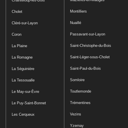
Chanteloup-les-Bois
Montilliers
Cholet
Nuaillé
Cléré-sur-Layon
Passavant-sur-Layon
Coron
Saint-Christophe-du-Bois
La Plaine
Saint-Léger-sous-Cholet
La Romagne
Saint-Paul-du-Bois
La Séguinière
Somloire
La Tessoualle
Toutlemonde
Le May-sur-Èvre
Trémentines
Le Puy-Saint-Bonnet
Vezins
Les Cerqueux
Yzernay