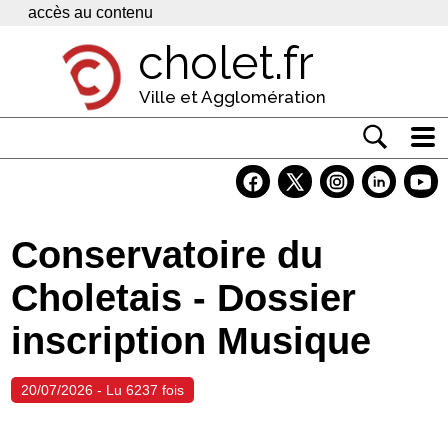
Panneau de gestion des cookies
accès au contenu
cholet.fr
Ville et Agglomération
Actualité
Vivre à Cholet
Conservatoire du
Economie
Choletais - Dossier
Services
inscription Musique
Contacts
20/07/2026 - Lu 6237 fois