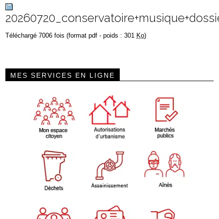
20260720_conservatoire+musique+dossie
Téléchargé 7006 fois (format pdf - poids : 301
Ko
)
MES SERVICES EN LIGNE