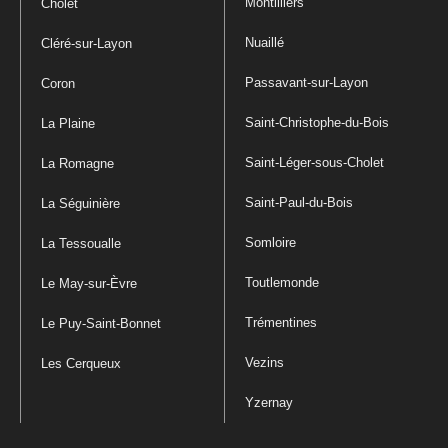
Montilliers
Cholet
Nuaillé
Cléré-sur-Layon
Passavant-sur-Layon
Coron
Saint-Christophe-du-Bois
La Plaine
Saint-Léger-sous-Cholet
La Romagne
Saint-Paul-du-Bois
La Séguinière
Somloire
La Tessoualle
Toutlemonde
Le May-sur-Èvre
Trémentines
Le Puy-Saint-Bonnet
Vezins
Les Cerqueux
Yzernay