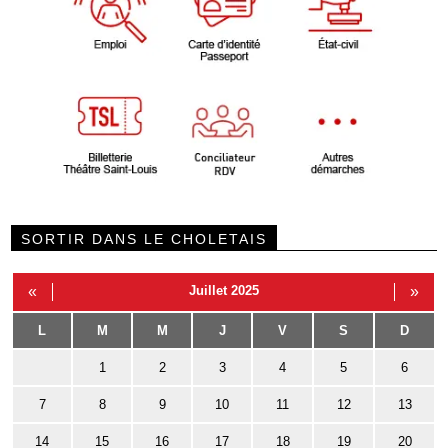
SORTIR DANS LE CHOLETAIS
«
Juillet 2025
»
L
M
M
J
V
S
D
1
2
3
4
5
6
7
8
9
10
11
12
13
14
15
16
17
18
19
20