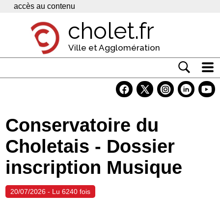
Panneau de gestion des cookies
accès au contenu
cholet.fr
Ville et Agglomération
Actualité
Vivre à Cholet
Conservatoire du
Economie
Choletais - Dossier
Services
inscription Musique
Contacts
20/07/2026 - Lu 6240 fois