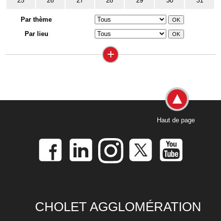
25
26
27
28
29
30
31
Par thème
Par lieu
+
Haut de page
CHOLET AGGLOMÉRATION