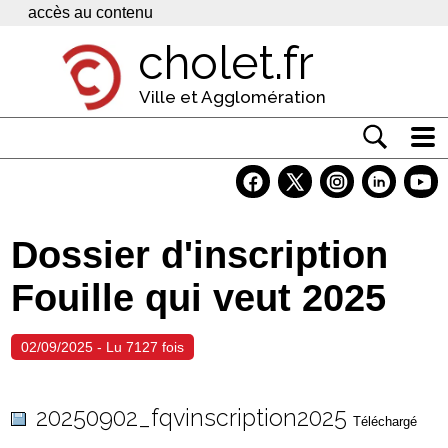
Panneau de gestion des cookies
accès au contenu
cholet.fr
Ville et Agglomération
Actualité
Vivre à Cholet
Dossier d'inscription
Economie
Fouille qui veut 2025
Services
Contacts
02/09/2025 - Lu 7127 fois
20250902_fqvinscription2025
Téléchargé