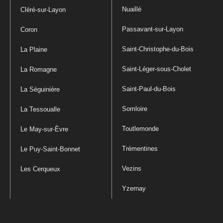
Nuaillé
Cléré-sur-Layon
Passavant-sur-Layon
Coron
Saint-Christophe-du-Bois
La Plaine
Saint-Léger-sous-Cholet
La Romagne
Saint-Paul-du-Bois
La Séguinière
Somloire
La Tessoualle
Toutlemonde
Le May-sur-Èvre
Trémentines
Le Puy-Saint-Bonnet
Vezins
Les Cerqueux
Yzernay