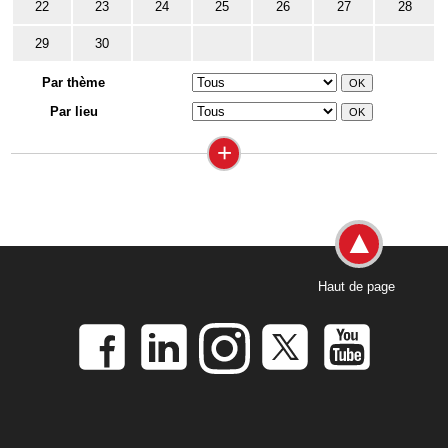
22
23
24
25
26
27
28
29
30
Par thème
Par lieu
+
Haut de page