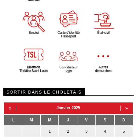
SORTIR DANS LE CHOLETAIS
«
Janvier 2025
»
L
M
M
J
V
S
D
1
2
3
4
5