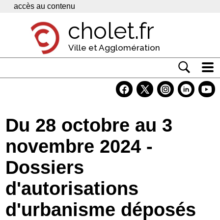
Panneau de gestion des cookies
accès au contenu
cholet.fr
Ville et Agglomération
Actualité
Vivre à Cholet
Du 28 octobre au 3
Economie
novembre 2024 -
Services
Dossiers
Contacts
d'autorisations
d'urbanisme déposés