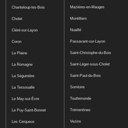
Mazières-en-Mauges
Chanteloup-les-Bois
Montilliers
Cholet
Nuaillé
Cléré-sur-Layon
Passavant-sur-Layon
Coron
Saint-Christophe-du-Bois
La Plaine
Saint-Léger-sous-Cholet
La Romagne
Saint-Paul-du-Bois
La Séguinière
Somloire
La Tessoualle
Toutlemonde
Le May-sur-Èvre
Trémentines
Le Puy-Saint-Bonnet
Vezins
Les Cerqueux