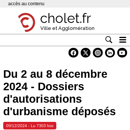
Panneau de gestion des cookies
accès au contenu
cholet.fr
Ville et Agglomération
Actualité
Vivre à Cholet
Du 2 au 8 décembre
Economie
2024 - Dossiers
Services
d'autorisations
Contacts
d'urbanisme déposés
09/12/2024 - Lu 7303 fois