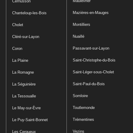
Maulévrier
Cernusson
Mazières-en-Mauges
Chanteloup-les-Bois
Montilliers
Cholet
Nuaillé
Cléré-sur-Layon
Passavant-sur-Layon
Coron
Saint-Christophe-du-Bois
La Plaine
Saint-Léger-sous-Cholet
La Romagne
Saint-Paul-du-Bois
La Séguinière
Somloire
La Tessoualle
Toutlemonde
Le May-sur-Èvre
Trémentines
Le Puy-Saint-Bonnet
Vezins
Les Cerqueux