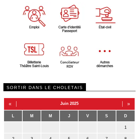
SORTIR DANS LE CHOLETAIS
«
Juin 2025
»
L
M
M
J
V
S
D
1
2
3
4
5
6
7
8