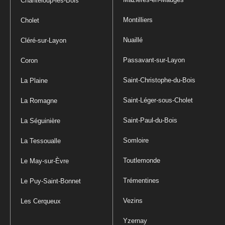
Chanteloup-les-Bois
Montilliers
Cholet
Nuaillé
Cléré-sur-Layon
Passavant-sur-Layon
Coron
Saint-Christophe-du-Bois
La Plaine
Saint-Léger-sous-Cholet
La Romagne
Saint-Paul-du-Bois
La Séguinière
Somloire
La Tessoualle
Toutlemonde
Le May-sur-Èvre
Trémentines
Le Puy-Saint-Bonnet
Vezins
Les Cerqueux
Yzernay