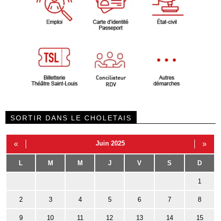
SORTIR DANS LE CHOLETAIS
«
Juin 2025
»
L
M
M
J
V
S
D
1
2
3
4
5
6
7
8
9
10
11
12
13
14
15