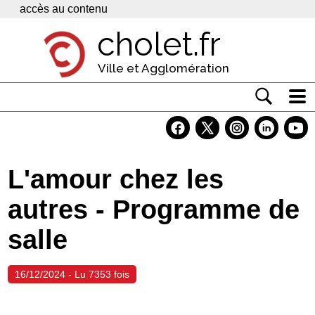
Panneau de gestion des cookies
accès au contenu
cholet.fr
Ville et Agglomération
Actualité
Vivre à Cholet
L'amour chez les
Economie
autres - Programme de
Services
salle
Contacts
16/12/2024 - Lu 7353 fois