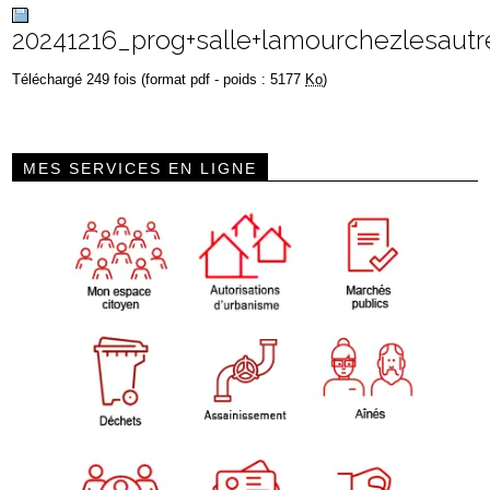
20241216_prog+salle+lamourchezlesautr
Téléchargé 249 fois (format pdf - poids : 5177
Ko
)
MES SERVICES EN LIGNE