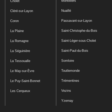
Montilliers
Cholet
Nuaillé
Cléré-sur-Layon
Passavant-sur-Layon
Coron
Saint-Christophe-du-Bois
La Plaine
Saint-Léger-sous-Cholet
La Romagne
Saint-Paul-du-Bois
La Séguinière
Somloire
La Tessoualle
Toutlemonde
Le May-sur-Èvre
Trémentines
Le Puy-Saint-Bonnet
Vezins
Les Cerqueux
Yzernay