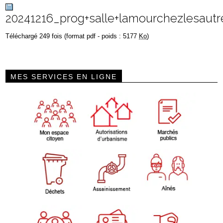
20241216_prog+salle+lamourchezlesautr
Téléchargé 249 fois (format pdf - poids : 5177
Ko
)
MES SERVICES EN LIGNE