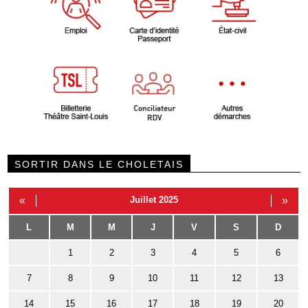
SORTIR DANS LE CHOLETAIS
«
Juillet 2025
»
L
M
M
J
V
S
D
1
2
3
4
5
6
7
8
9
10
11
12
13
14
15
16
17
18
19
20