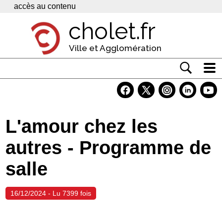
Panneau de gestion des cookies
accès au contenu
cholet.fr
Ville et Agglomération
Actualité
Vivre à Cholet
L'amour chez les
Economie
autres - Programme de
Services
salle
Contacts
16/12/2024 - Lu 7399 fois