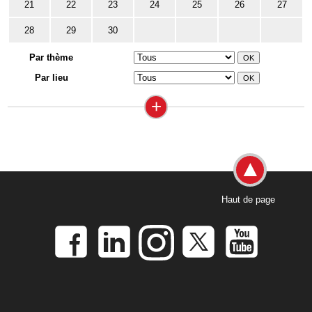
21
22
23
24
25
26
27
28
29
30
Par thème
Par lieu
+
Haut de page