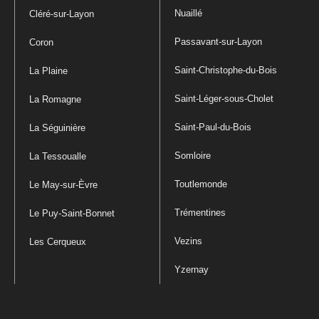
Nuaillé
Cléré-sur-Layon
Passavant-sur-Layon
Coron
Saint-Christophe-du-Bois
La Plaine
Saint-Léger-sous-Cholet
La Romagne
Saint-Paul-du-Bois
La Séguinière
Somloire
La Tessoualle
Toutlemonde
Le May-sur-Èvre
Trémentines
Le Puy-Saint-Bonnet
Vezins
Les Cerqueux
Yzernay