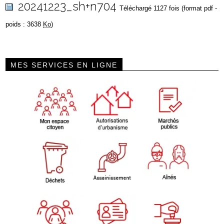
20241223_sh+n704
Téléchargé 1127 fois (format pdf -
poids : 3638
Ko
)
MES SERVICES EN LIGNE