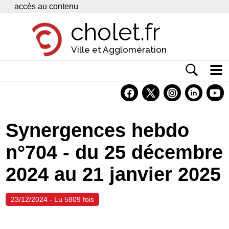
Panneau de gestion des cookies
accès au contenu
cholet.fr
Ville et Agglomération
Actualité
Vivre à Cholet
Synergences hebdo
Economie
n°704 - du 25 décembre
Services
2024 au 21 janvier 2025
Contacts
23/12/2024 - Lu 5809 fois