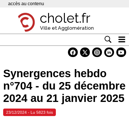
Panneau de gestion des cookies
accès au contenu
cholet.fr
Ville et Agglomération
Actualité
Vivre à Cholet
Synergences hebdo
Economie
n°704 - du 25 décembre
Services
2024 au 21 janvier 2025
Contacts
23/12/2024 - Lu 5823 fois