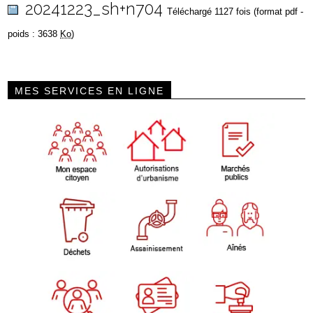
20241223_sh+n704
Téléchargé 1127 fois (format pdf -
poids : 3638
Ko
)
MES SERVICES EN LIGNE