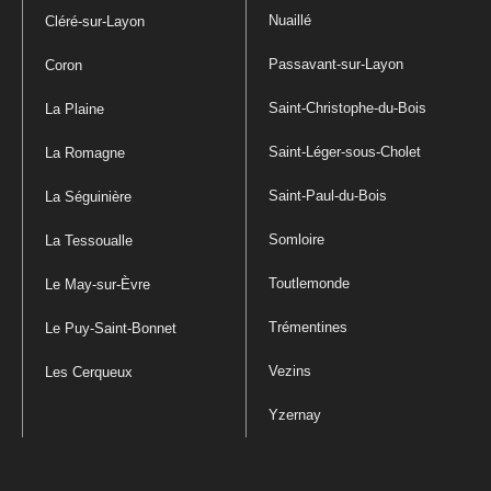
Nuaillé
Cléré-sur-Layon
Passavant-sur-Layon
Coron
Saint-Christophe-du-Bois
La Plaine
Saint-Léger-sous-Cholet
La Romagne
Saint-Paul-du-Bois
La Séguinière
Somloire
La Tessoualle
Toutlemonde
Le May-sur-Èvre
Trémentines
Le Puy-Saint-Bonnet
Vezins
Les Cerqueux
Yzernay