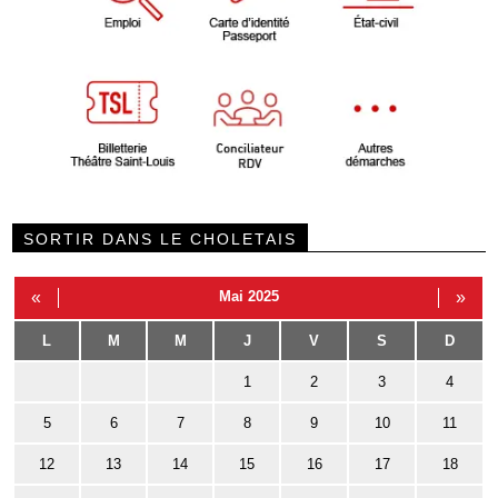
SORTIR DANS LE CHOLETAIS
«
Mai 2025
»
L
M
M
J
V
S
D
1
2
3
4
5
6
7
8
9
10
11
12
13
14
15
16
17
18